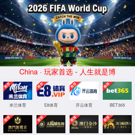
主页-www.tyc522cc-太阳成(