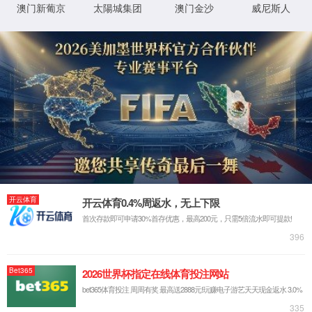
首页
机电要闻
通知公告
机电前沿
5月15日下
机电讲堂
生会承办，以
机电学工