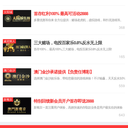
机电印象
机电文件
论坛
中，