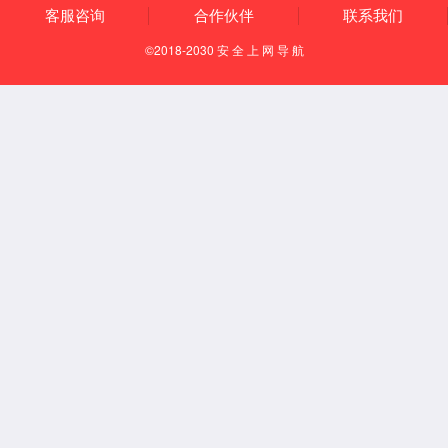
架，并
结合团
研究生王
为目标，为纳
同效应，揭示